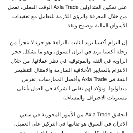
find out more, please visit our
find out more, please visit our
Term and Conditions
Term and Conditions
الوقت الفعلي، تعمل Axia Trade على تمكين المتداولين
page.
page.
من خلال المعرفة والرؤى اللازمة للتعامل مع تعقيدات
الأسواق المالية بوضوح وثقة
إن التزام أكسيا تريد الثابت بالنزاهة هو جزء لا يتجزأ من
رحلة أكسيا تريد في اتزان السوق، وهو ما يشكل حجر
الزاوية في الثقة والموثوقية في نظر عملائها. من خلال
الالتزام بالمعايير الأخلاقية الصارمة والامتثال التنظيمي
وأفضل الممارسات، تغرس Axia Trade الثقة في
متداوليها، وتؤكد لهم تفاني الشركة في العمل بأعلى
مستويات الاحتراف والمساءلة
من الأمور المحورية في سعي Axia Trade لتحقيق
الاتزان في السوق هو تفانيها في التركيز على العميل،
والذي يتخلل كل جانب من جوانب عملياتها. من دعم