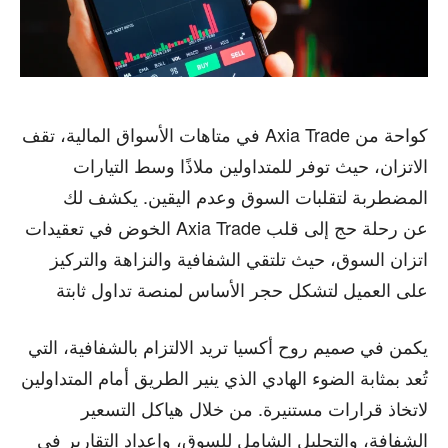
BUSINESS
BUSINESS
HEALTH
HEALTH
SPORTS
SPORTS
في متاهات الأسواق المالية، تقف Axia Trade كواحة من
الاتزان، حيث توفر للمتداولين ملاذًا وسط التيارات
المضطربة لتقلبات السوق وعدم اليقين. يكشف لك
FOLLOW ON:
FOLLOW ON:
الخوض في تعقيدات Axia Trade عن رحلة حج إلى قلب
اتزان السوق، حيث تلتقي الشفافية والنزاهة والتركيز
FLIPBOARD
FLIPBOARD
TWITTER
TWITTER
على العميل لتشكل حجر الأساس لمنصة تداول ثابتة
FACEBOOK
FACEBOOK
INSTAGRAM
INSTAGRAM
يكمن في صميم روح أكسيا تريد الالتزام بالشفافية، التي
PINTEREST
PINTEREST
تُعد بمثابة الضوء الهادي الذي ينير الطريق أمام المتداولين
لاتخاذ قرارات مستنيرة. من خلال هياكل التسعير
We participate in marketing programs, our editorial
We participate in marketing programs, our editorial
content is not influenced by any commissions. To
content is not influenced by any commissions. To
الشفافة، والتحليل الشامل للسوق، وإعداد التقارير في