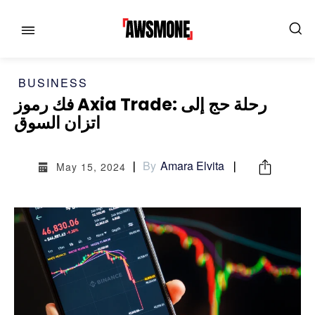
BUSINESS
فك رموز Axia Trade: رحلة حج إلى
اتزان السوق
MENU
MENU
By
Amara Elvita
May 15, 2024
CATEGORIES:
CATEGORIES:
SHOWS
SHOWS
FILM
FILM
CELEBRITY
CELEBRITY
FASHION & LIFESTYLE
FASHION & LIFESTYLE